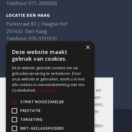
Telefoon:
071-2006500
LOCATIE DEN HAAG
Parkstraat 83 | Haagse Hof
2514 JG Den Haag
Telefoon:
070-3151010
×
LOCATIE ROTTERDAM
Deze website maakt
gebruik van cookies.
Weena 290
3012 NJ Rotterdam
Deze website gebruikt cookies om uw
Telefoon:
010-3105089
gebruikerservaring te verbeteren. Door
onze website te gebruiken, stemt u in met
alle cookies in overeenstemming met ons
Cookiebeleid.
Lees verder
Deze website maakt gebruik van cookies en
daarmee vergelijkbare technieken. Dit doen
STRIKT NOODZAKELIJK
wij om de website goed te laten functioneren,
PRESTATIE
gebruik van de website te laten analyseren
en om de gebruikerservaring te
TARGETING
optimaliseren. Je kunt deze cookies uitzetten
NIET-GECLASSIFICEERD