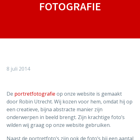
FOTOGRAFIE
8 juli 2014
De
portretfotografie
op onze website is gemaakt
door Robin Utrecht. Wij kozen voor hem, omdat hij op
een creatieve, bijna abstracte manier zijn
onderwerpen in beeld brengt. Zijn krachtige foto’s
wilden wij graag op onze website gebruiken.
Naast de portretfoto’s zijn ook de foto’s bij een aantal