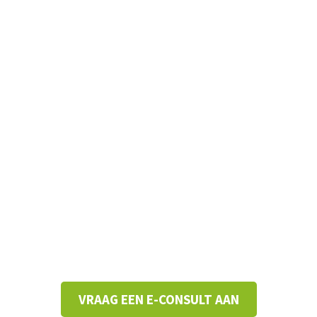


VOOR ZORGPROFESSIONALS
E-CONSULT AANVRAGEN
VRAAG EEN E-CONSULT AAN