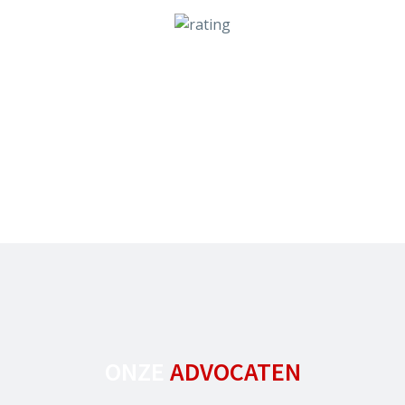
KWALITEIT
BETROUWBAARHEID
Lees hier wat onze klanten van ons vinden
ONZE
ADVOCATEN