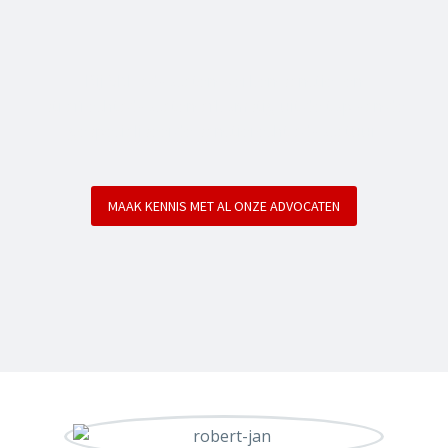
Bij SKE advocaten werken sanctie- en
strafrechtadvocaten afkomstig uit de top van de
gespecialiseerde sanctierecht advocatuur.
MAAK KENNIS MET AL ONZE ADVOCATEN