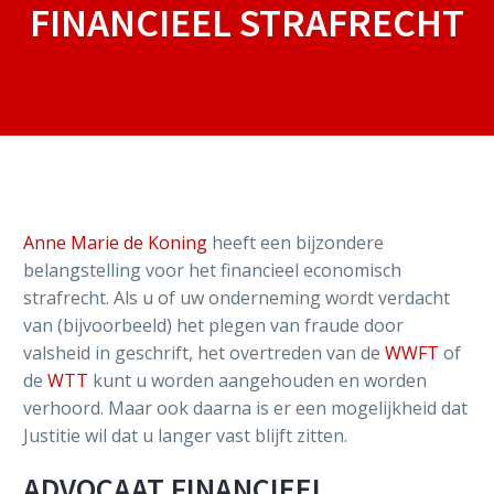
FINANCIEEL STRAFRECHT
Anne Marie de Koning
heeft een bijzondere
belangstelling voor het financieel economisch
strafrecht. Als u of uw onderneming wordt verdacht
van (bijvoorbeeld) het plegen van fraude door
valsheid in geschrift, het overtreden van de
WWFT
of
de
WTT
kunt u worden aangehouden en worden
verhoord. Maar ook daarna is er een mogelijkheid dat
Justitie wil dat u langer vast blijft zitten.
ADVOCAAT FINANCIEEL