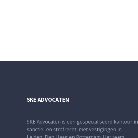
SKE ADVOCATEN
SKE Advocaten is een gespecialiseerd kantoor in
sanctie- en strafrecht, met vestigingen in
Leiden, Den Haag en Rotterdam. Het team