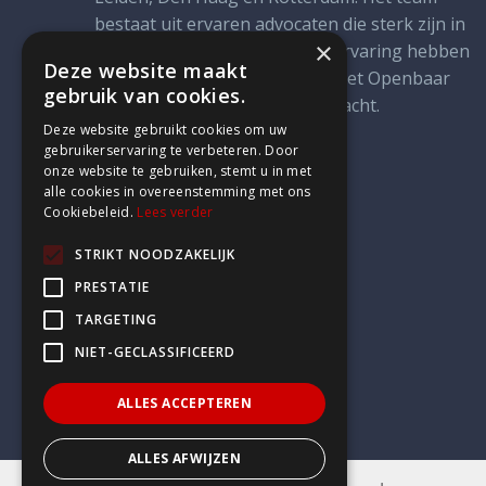
bestaat uit ervaren advocaten die sterk zijn in
×
strategisch advies en praktijkervaring hebben
Deze website maakt
opgedaan bij instanties zoals het Openbaar
gebruik van cookies.
Ministerie en de rechterlijke macht.
Deze website gebruikt cookies om uw
gebruikerservaring te verbeteren. Door
onze website te gebruiken, stemt u in met
alle cookies in overeenstemming met ons
Cookiebeleid.
Lees verder
STRIKT NOODZAKELIJK
PRESTATIE
TARGETING
NIET-GECLASSIFICEERD
ALLES ACCEPTEREN
ALLES AFWIJZEN