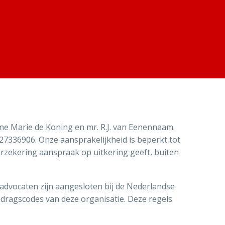
e Marie de Koning en mr. R.J. van Eenennaam.
7336906. Onze aansprakelijkheid is beperkt tot
zekering aanspraak op uitkering geeft, buiten
 advocaten zijn aangesloten bij de Nederlandse
dragscodes van deze organisatie. Deze regels