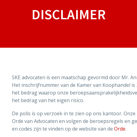
DISCLAIMER
SKE advocaten is een maatschap gevormd door Mr. Ann
Het inschrijfnummer van de Kamer van Koophandel is 2
het bedrag waarop onze beroepsaansprakelijkheidsver
het bedrag van het eigen risico.
De polis is op verzoek in te zien op ons kantoor. Onze
Orde van Advocaten en volgen de beroepsregels en ge
en codes zijn te vinden op de website van de
Orde
.