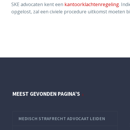
SKE advocaten kent een
kantoorklachtenregeling
. Ind
opgelost, zal een civiele procedure uitkomst moeten b
MEEST GEVONDEN PAGINA’S
MEDISCH STRAFRECHT ADVOCAAT LEIDEN