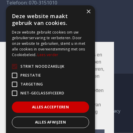
Telefoon:
070-3151010
×
LOCATIE ROTTERDAM
Deze website maakt
gebruik van cookies.
Weena 290
3012 NJ Rotterdam
Deze website gebruikt cookies om uw
Telefoon:
010-3105089
gebruikerservaring te verbeteren. Door
onze website te gebruiken, stemt u in met
alle cookies in overeenstemming met ons
Cookiebeleid.
Lees verder
Deze website maakt gebruik van cookies en
daarmee vergelijkbare technieken. Dit doen
STRIKT NOODZAKELIJK
wij om de website goed te laten functioneren,
PRESTATIE
gebruik van de website te laten analyseren
en om de gebruikerservaring te
TARGETING
optimaliseren. Je kunt deze cookies uitzetten
NIET-GECLASSIFICEERD
via jouw browser. Door op AKKOORD te
klikken of door verder gebruik te maken van
ALLES ACCEPTEREN
Algemene Voorwaarden
Disclaimer
Privacy
de website ga jij akkoord met de plaatsing
Klachtenregeling
van de cookies.
Meer informatie
ALLES AFWIJZEN