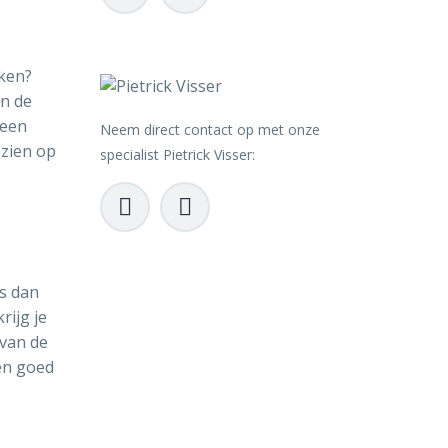
rken?
en de
 een
Neem direct contact op met onze
 zien op
specialist Pietrick Visser:




as dan
rijg je
 van de
en goed