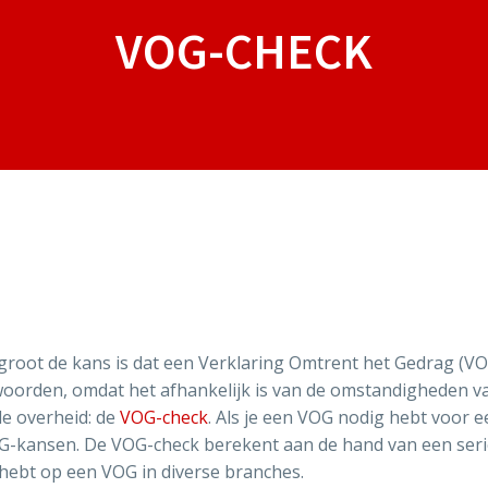
VOG-CHECK
 groot de kans is dat een Verklaring Omtrent het Gedrag (V
twoorden, omdat het afhankelijk is van de omstandigheden v
de overheid: de
VOG-check
. Als je een VOG nodig hebt voor 
VOG-kansen. De VOG-check berekent aan de hand van een ser
 hebt op een VOG in diverse branches.