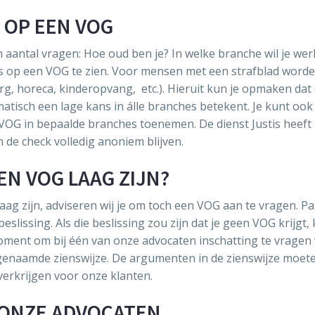
 OP EEN VOG
aantal vragen: Hoe oud ben je? In welke branche wil je we
ans op een VOG te zien. Voor mensen met een strafblad word
g, horeca, kinderopvang, etc.). Hieruit kun je opmaken dat
tisch een lage kans in álle branches betekent. Je kunt ook
OG in bepaalde branches toenemen. De dienst Justis heeft
de check volledig anoniem blijven.
EN VOG LAAG ZIJN?
aag zijn, adviseren wij je om toch een VOG aan te vragen. P
lissing. Als die beslissing zou zijn dat je geen VOG krijgt, k
moment om bij één van onze advocaten inschatting te vragen
genaamde zienswijze. De argumenten in de zienswijze moet
verkrijgen voor onze klanten.
N ONZE ADVOCATEN