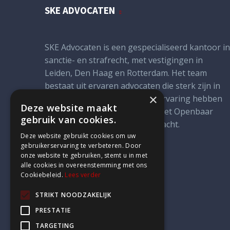
SKE ADVOCATEN
SKE Advocaten is een gespecialiseerd kantoor in
sanctie- en strafrecht, met vestigingen in
Leiden, Den Haag en Rotterdam. Het team
bestaat uit ervaren advocaten die sterk zijn in
×
strategisch advies en praktijkervaring hebben
Deze website maakt
opgedaan bij instanties zoals het Openbaar
gebruik van cookies.
Ministerie en de rechterlijke macht.
Deze website gebruikt cookies om uw
gebruikerservaring te verbeteren. Door
onze website te gebruiken, stemt u in met
alle cookies in overeenstemming met ons
Cookiebeleid.
Lees verder
STRIKT NOODZAKELIJK
PRESTATIE
TARGETING