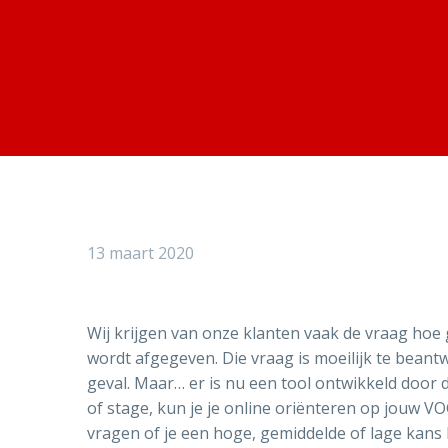
13 maart 2020
Wij krijgen van onze klanten vaak de vraag hoe
wordt afgegeven. Die vraag is moeilijk te bean
geval. Maar… er is nu een tool ontwikkeld door 
of stage, kun je je online oriënteren op jouw 
vragen of je een hoge, gemiddelde of lage kans