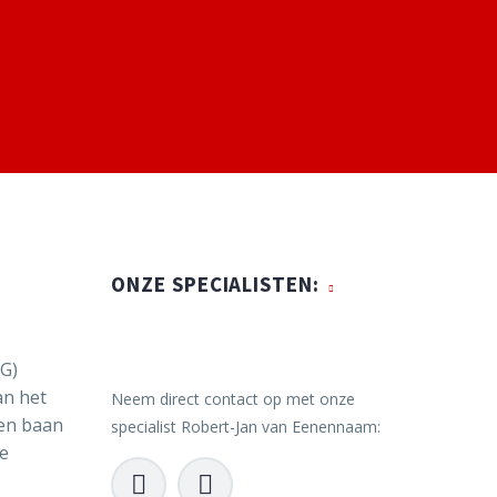
ONZE SPECIALISTEN:
OG)
an het
Neem direct contact op met onze
een baan
specialist Robert-Jan van Eenennaam:
ie



